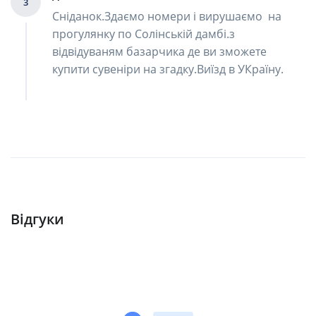
3
Сніданок.Здаємо номери і вирушаємо на
прогулянку по Солінській дамбі.з
відвідуваням базарчика де ви зможете
купити сувеніри на згадку.Виїзд в УКраїну.
Відгуки