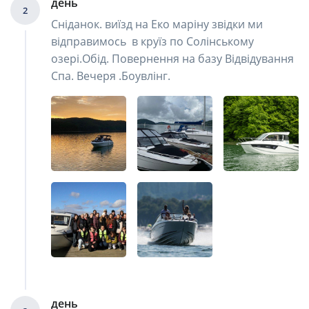
день
2
Сніданок. виїзд на Еко маріну звідки ми
відправимось в круїз по Солінському
озері.Обід. Повернення на базу Відвідування
Спа. Вечеря .Боувлінг.
день