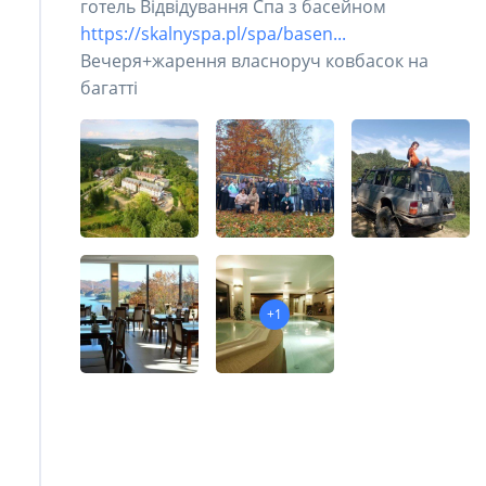
готель Відвідування Спа з басейном
https://skalnyspa.pl/spa/basen...
Вечеря+жарення власноруч ковбасок на
багатті
+1