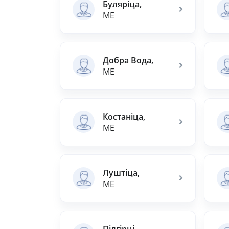
Буляріца,
ME
Добра Вода,
ME
Костаніца,
ME
Луштіца,
ME
Підгірці,