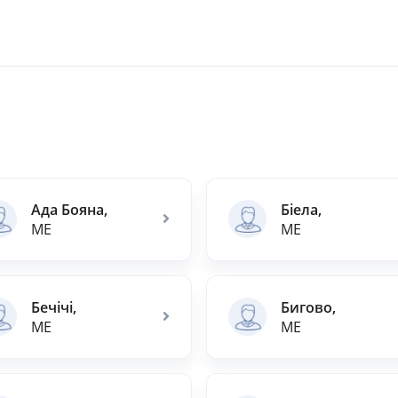
Ада Бояна,
Біела,
ME
ME
Бечічі,
Бигово,
ME
ME