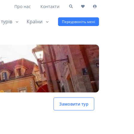
Про нас
Контакти
 турів
Країни
Передзвоніть мені
Замовити тур