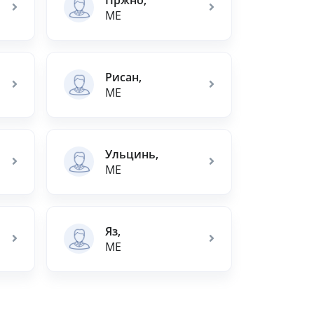
ME
Рисан,
ME
Ульцинь,
ME
Яз,
ME