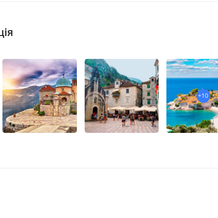
ція
+10