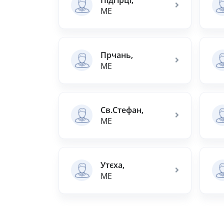
ME
Прчань,
ME
Св.Стефан,
ME
Утєха,
ME