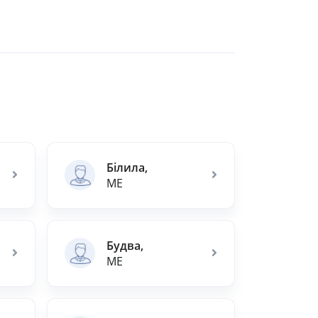
Білила,
ME
Будва,
ME