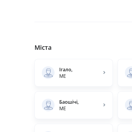
Міста
Ігало,
ME
Баошічі,
ME