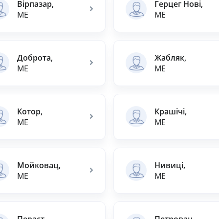
Вірпазар,
Герцег Нові,
ME
ME
Доброта,
Жабляк,
ME
ME
Котор,
Крашічі,
ME
ME
Мойковац,
Нивиці,
ME
ME
Пераст,
Петровац,