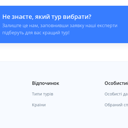
Не знаєте, який тур вибрати?
Залиште це нам, заповнивши заявку наші експерти
підберуть для вас кращий тур!
Відпочинок
Особистий
Типи турів
Особисті да
Країни
Обраний сп