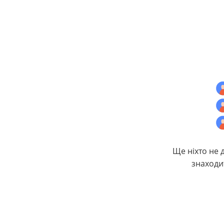
Ще ніхто не 
знаходи