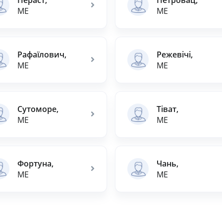
ME
ME
Рафаїлович,
Режевічі,
ME
ME
Сутоморе,
Тіват,
ME
ME
Фортуна,
Чань,
ME
ME