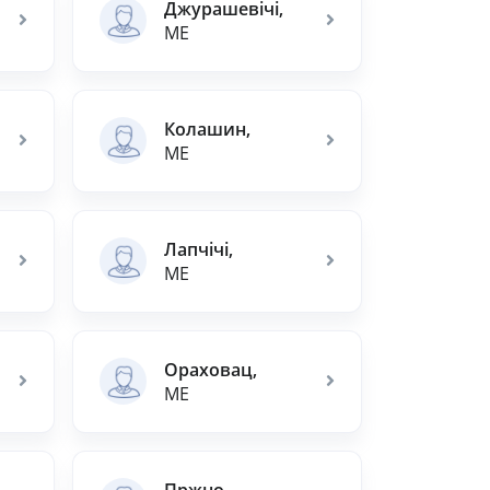
Джурашевічі,
ME
Колашин,
ME
Лапчічі,
ME
Ораховац,
ME
Пржно,