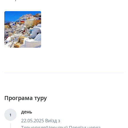
Програма туру
день
1
22.05.2025 Виїзд з
Тернополя(Чернівці).Переїзд через