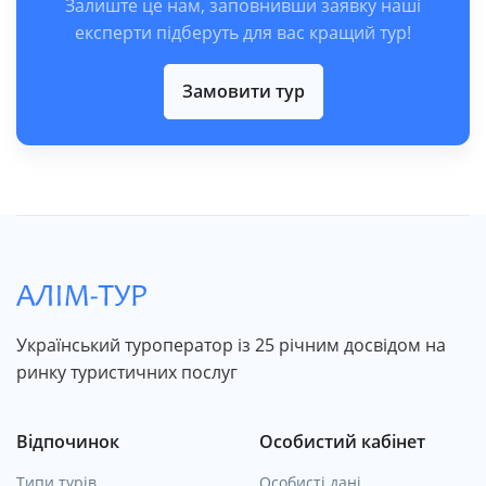
Залиште це нам, заповнивши заявку наші
експерти підберуть для вас кращий тур!
Замовити тур
Український туроператор із 25 річним досвідом на
ринку туристичних послуг
Відпочинок
Особистий кабінет
Типи турів
Особисті дані