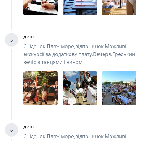
день
5
Сніданок.Пляж,море,відпочинок Можливі
екскурсії за додаткову плату.Вечеря.Греський
вечір з танцями і вином
день
6
Сніданок.Пляж,море,відпочинок Можливі