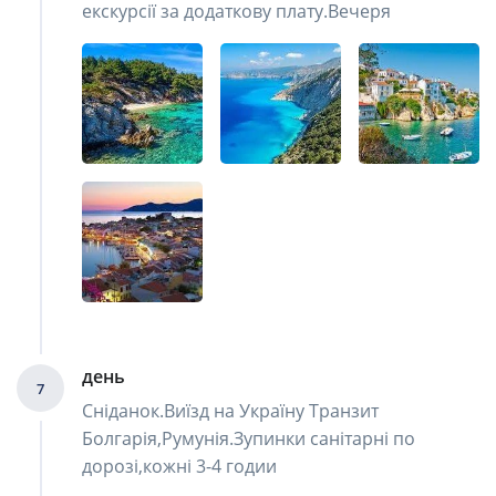
екскурсії за додаткову плату.Вечеря
день
7
Сніданок.Виїзд на Україну Транзит
Болгарія,Румунія.Зупинки санітарні по
дорозі,кожні 3-4 годии