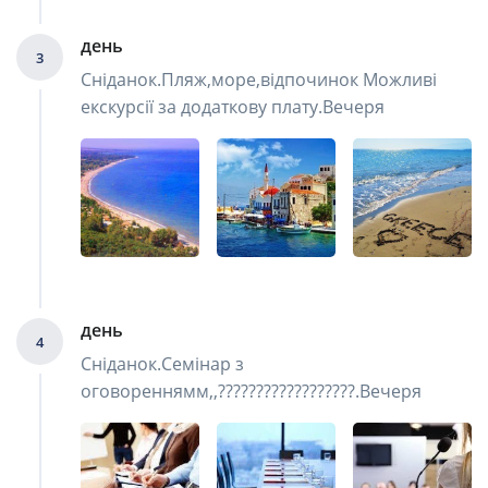
день
3
Сніданок.Пляж,море,відпочинок Можливі
екскурсії за додаткову плату.Вечеря
день
4
Сніданок.Семінар з
оговореннямм,,??????????????????.Вечеря