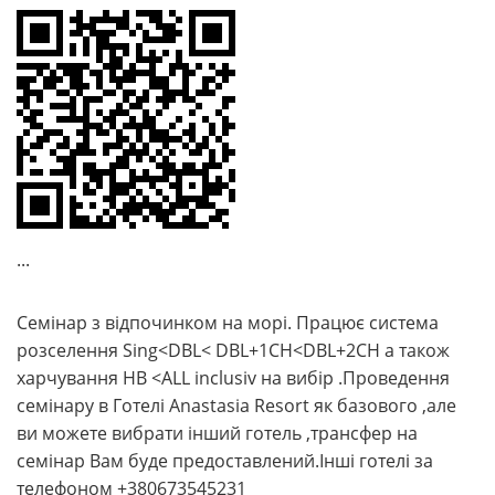
...
Семінар з відпочинком на морі. Працює система
розселення Sing<DBL< DBL+1CH<DBL+2CH а також
харчування HB <ALL inclusiv на вибір .Проведення
семінару в Готелі Anastasia Resort як базового ,але
ви можете вибрати інший готель ,трансфер на
семінар Вам буде предоставлений.Інші готелі за
телефоном +380673545231