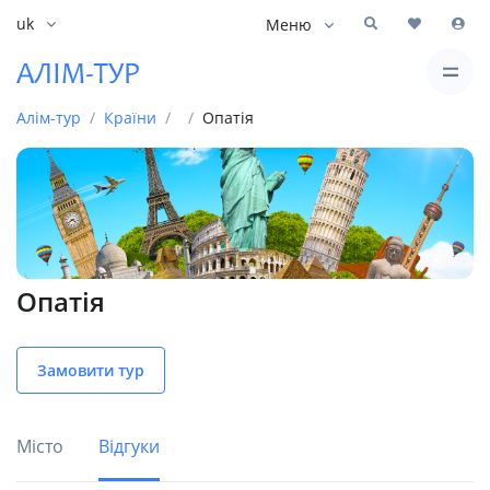
uk
Меню
Алім-тур
Країни
Опатія
Опатія
Замовити тур
Місто
Відгуки