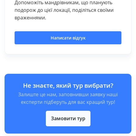
Допоможіть мандрівникам, що планують
подорож до цієї локації, поділіться своїми
враженнями.
Написати відгук
Не знаєте, який тур вибрати?
Залиште це нам, заповнивши заявку наші
експерти підберуть для вас кращий тур!
Замовити тур