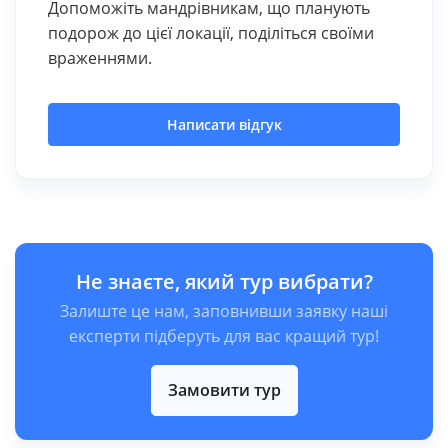
Допоможіть мандрівникам, що планують
подорож до цієї локації, поділіться своїми
враженнями.
Написати відгук
Не знаєте, який тур вибрати?
Залиште це нам, заповнивши заявку наші
експерти підберуть для вас кращий тур!
Замовити тур