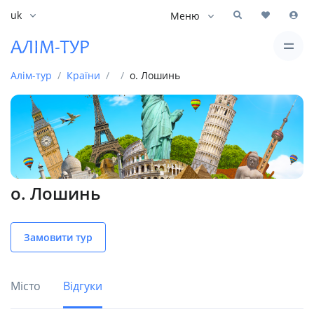
uk
Меню
Алім-тур
Країни
о. Лошинь
о. Лошинь
Замовити тур
Місто
Відгуки