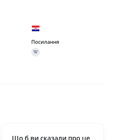
Посилання
Що б ви сказали про це