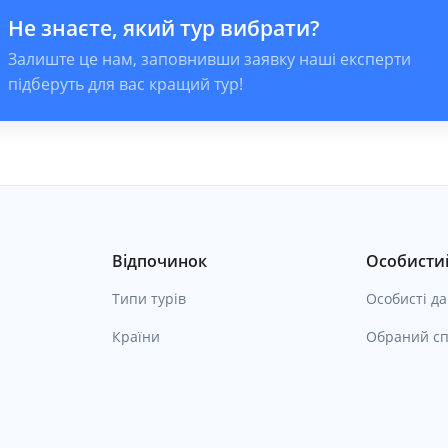
Не знаєте, який тур вибрати?
Залиште це нам, заповнивши заявку наші експерти
підберуть для вас кращий тур!
Відпочинок
Особистий
Типи турів
Особисті да
Країни
Обраний сп