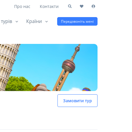
Про нас
Контакти
 турів
Країни
Передзвоніть мені
Замовити тур