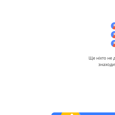
Ще ніхто не 
знаходи