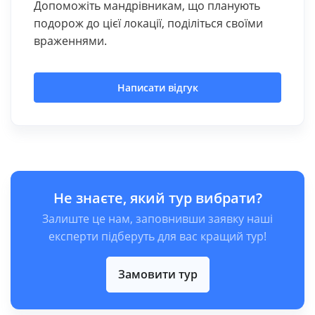
Допоможіть мандрівникам, що планують
подорож до цієї локації, поділіться своїми
враженнями.
Написати відгук
Не знаєте, який тур вибрати?
Залиште це нам, заповнивши заявку наші
експерти підберуть для вас кращий тур!
Замовити тур