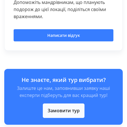
Допоможіть мандрівникам, що планують
подорож до цієї локації, поділіться своїми
враженнями.
Написати відгук
Не знаєте, який тур вибрати?
Залиште це нам, заповнивши заявку наші
експерти підберуть для вас кращий тур!
Замовити тур