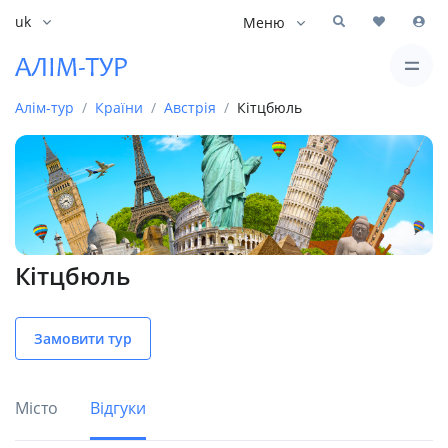
uk
Меню
Алім-тур
Країни
Австрія
Кітцбюль
Кітцбюль
Замовити тур
Місто
Відгуки