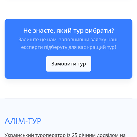
Не знаєте, який тур вибрати?
Залиште це нам, заповнивши заявку наші
експерти підберуть для вас кращий тур!
Замовити тур
Український туроператор із 25 річним досвідом на