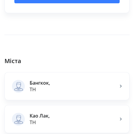
Міста
Бангкок,
TH
Као Лак,
TH