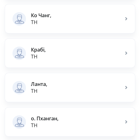
Ко Чанг,
TH
Крабі,
TH
Ланта,
TH
о. Пханган,
TH