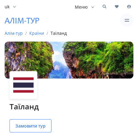
uk
Меню
Алім-тур
Країни
Таїланд
Таїланд
Замовити тур