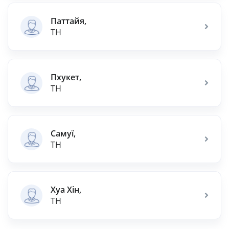
Паттайя,
TH
Пхукет,
TH
Самуї,
TH
Хуа Хін,
TH