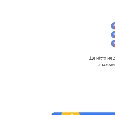
Ще ніхто не 
знаходи