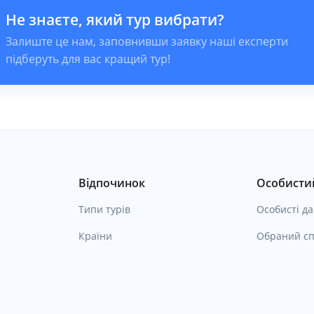
Не знаєте, який тур вибрати?
Залиште це нам, заповнивши заявку наші експерти
підберуть для вас кращий тур!
Відпочинок
Особистий
Типи турів
Особисті да
Країни
Обраний сп