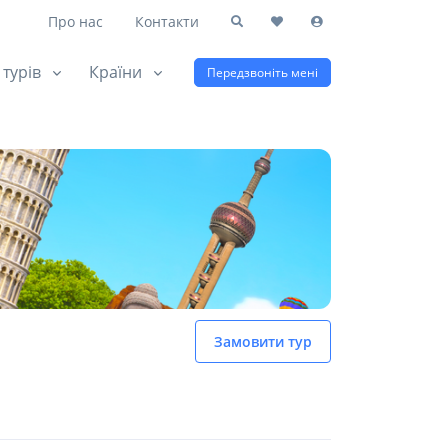
Про нас
Контакти
 турів
Країни
Передзвоніть мені
Замовити тур