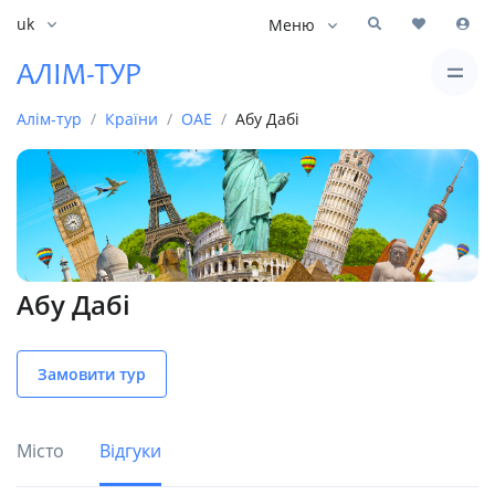
uk
Меню
Алім-тур
Країни
ОАЕ
Абу Дабі
Абу Дабі
Замовити тур
Місто
Відгуки