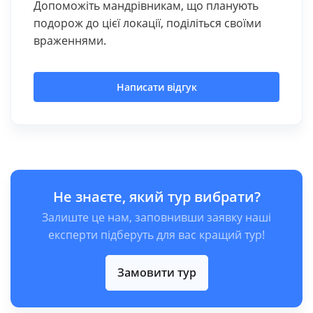
Допоможіть мандрівникам, що планують
подорож до цієї локації, поділіться своїми
враженнями.
Написати відгук
Не знаєте, який тур вибрати?
Залиште це нам, заповнивши заявку наші
експерти підберуть для вас кращий тур!
Замовити тур